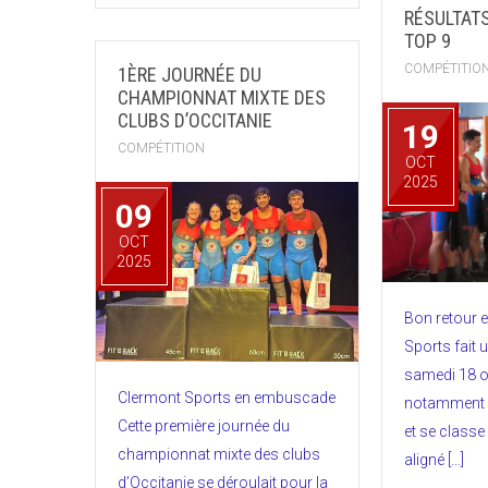
RÉSULTAT
TOP 9
COMPÉTITIO
1ÈRE JOURNÉE DU
CHAMPIONNAT MIXTE DES
CLUBS D’OCCITANIE
19
COMPÉTITION
OCT
2025
09
OCT
2025
Bon retour 
Sports fait 
samedi 18 o
Clermont Sports en embuscade
notamment 2
Cette première journée du
et se class
championnat mixte des clubs
aligné […]
d’Occitanie se déroulait pour la