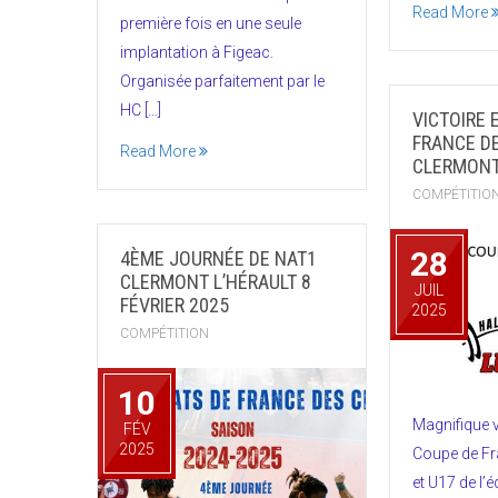
Read More
première fois en une seule
implantation à Figeac.
Organisée parfaitement par le
HC […]
VICTOIRE 
FRANCE D
Read More
CLERMONT
COMPÉTITIO
28
4ÈME JOURNÉE DE NAT1
CLERMONT L’HÉRAULT 8
JUIL
FÉVRIER 2025
2025
COMPÉTITION
10
Magnifique v
FÉV
2025
Coupe de Fr
et U17 de l