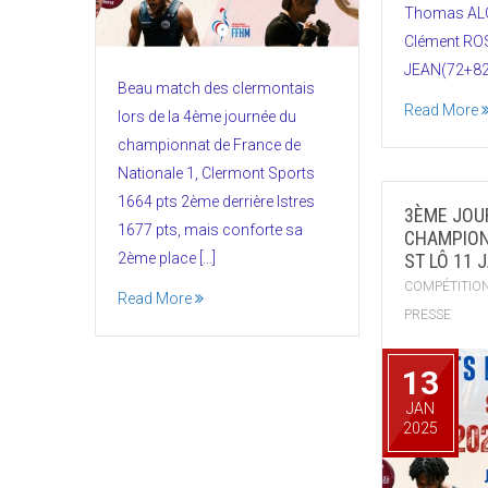
Thomas ALC
Clément ROS
JEAN(72+82
Beau match des clermontais
Read More
lors de la 4ème journée du
championnat de France de
Nationale 1, Clermont Sports
1664 pts 2ème derrière Istres
3ÈME JOU
1677 pts, mais conforte sa
CHAMPION
2ème place […]
ST LÔ 11 
COMPÉTITIO
Read More
PRESSE
13
JAN
2025