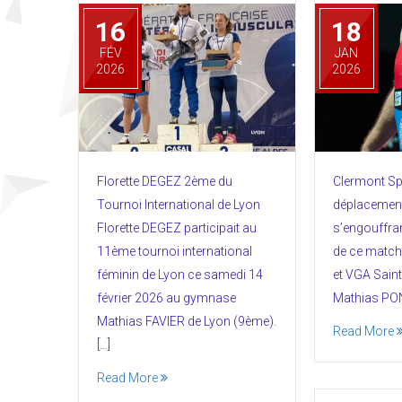
16
18
FÉV
JAN
2026
2026
Florette DEGEZ 2ème du
Clermont Sp
Tournoi International de Lyon
déplacement
Florette DEGEZ participait au
s’engouffran
11ème tournoi international
de ce match 
féminin de Lyon ce samedi 14
et VGA Saint
février 2026 au gymnase
Mathias PON
Mathias FAVIER de Lyon (9ème).
Read More
[…]
Read More