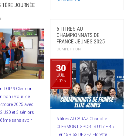
S 1ÈRE JOURNÉE
N
6 TITRES AU
CHAMPIONNATS DE
FRANCE JEUNES 2025
COMPÉTITION
30
JUIL
2025
en TOP 9 Clermont
un bon retour ce
ctobre 2025 avec
 U20 et 3 séniors
6 titres ALCARAZ Charlotte
e 6ème sans avoir
CLERMONT SPORTS U17 F 45
1er 45 + 63 DEGEZ Florette