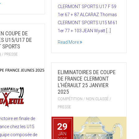
CLERMONT SPORTS U17 F 59
1er 67 + 87 ALCARAZ Thomas
CLERMONT SPORTS U15 M 61
1er 77 + 103 JEAN Wyatt […]
EN COUPE DE
ES U15/U17 DE
Read More
 SPORTS
N
/
PRESSE
ELIMINATOIRES DE COUPE
DE FRANCE CLERMONT
L’HÉRAULT 25 JANVIER
2025
COMPÉTITION
/
NON CLASSÉ
/
PRESSE
ictoire en finale de
29
ance chez les U15
JAN
’équipe composée de