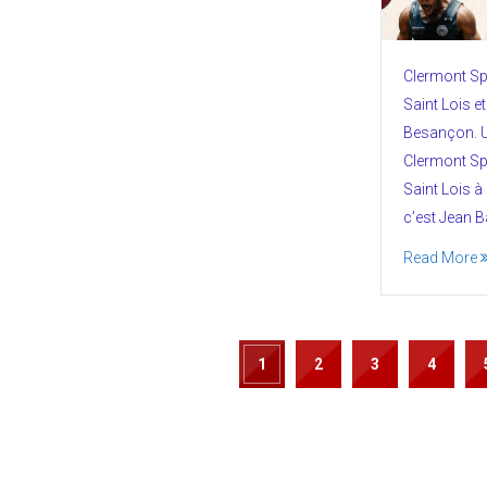
Clermont Spo
Saint Lois e
Besançon. U
Clermont Spo
Saint Lois à
c’est Jean Ba
Read More
1
2
3
4