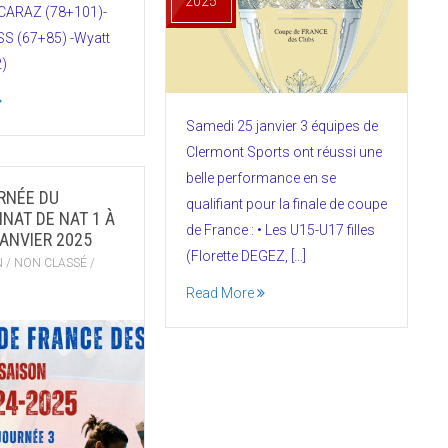
2025
ARAZ (78+101)-
S (67+85) -Wyatt
)
Samedi 25 janvier 3 équipes de
Clermont Sports ont réussi une
belle performance en se
RNÉE DU
qualifiant pour la finale de coupe
NAT DE NAT 1 À
de France : • Les U15-U17 filles
JANVIER 2025
(Florette DEGEZ, […]
N
/
NON CLASSÉ
/
Read More