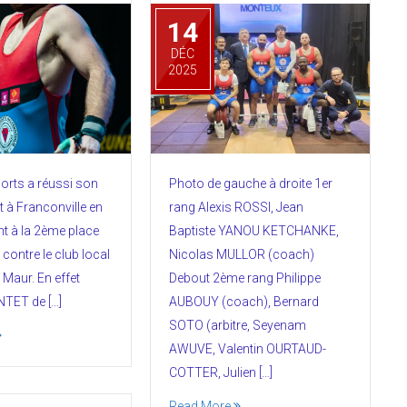
14
DÉC
2025
orts a réussi son
Photo de gauche à droite 1er
 à Franconville en
rang Alexis ROSSI, Jean
t à la 2ème place
Baptiste YANOU KETCHANKE,
contre le club local
Nicolas MULLOR (coach)
 Maur. En effet
Debout 2ème rang Philippe
TET de […]
AUBOUY (coach), Bernard
SOTO (arbitre, Seyenam
AWUVE, Valentin OURTAUD-
COTTER, Julien […]
Read More