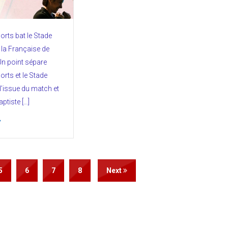
rts bat le Stade
t la Française de
n point sépare
rts et le Stade
 l’issue du match et
ptiste […]
5
6
7
8
Next