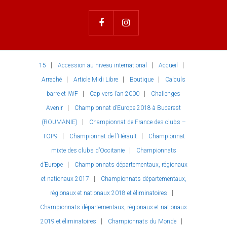
15
Accession au niveau international
Accueil
Arraché
Article Midi Libre
Boutique
Calculs
barre et IWF
Cap vers l’an 2000
Challenges
Avenir
Championnat d’Europe 2018 à Bucarest
(ROUMANIE)
Championnat de France des clubs –
TOP9
Championnat de l’Hérault
Championnat
mixte des clubs d’Occitanie
Championnats
d’Europe
Championnats départementaux, régionaux
et nationaux 2017
Championnats départementaux,
régionaux et nationaux 2018 et éliminatoires
Championnats départementaux, régionaux et nationaux
2019 et éliminatoires
Championnats du Monde