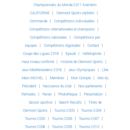
Championnats du Monde 2017 AnaHeim
CALIFORNIE
Clermont Sports orphelin
Commande
Compétitions individuelles
Compétitions internationales et champions
Compétitions nationales
Compétitions par
équipes
Compétitions régionales
Contact
Coupe des Ligues 2018
Epaulé
Haltérophilie
Haut niveau confirmé
Histoire de Clermont Sports
Jeux Méditérranéens 2018
Jeux Olympiques
L’ère
Marc MICHEL
Membres
Mon Compte
Mot du
Président
Naissance du club
Nos partenaires
Palmarès
Panier
Photothèque
Présentation
Saison sportive
Search Results
Titres de
Clermont Sports
Tournoi 2003
Tournoi 2004
Tournoi 2005
Tournoi 2006
Tournoi 2007
Tournoi 2008
Tournoi 2009
Tournoi 2010