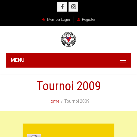
Member Login
Register
MENU
Tournoi 2009
Home
Tournoi 2009