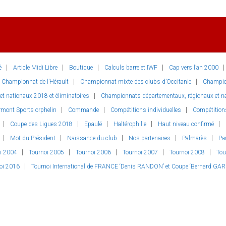
é
Article Midi Libre
Boutique
Calculs barre et IWF
Cap vers l’an 2000
Championnat de l’Hérault
Championnat mixte des clubs d’Occitanie
Champio
 nationaux 2018 et éliminatoires
Championnats départementaux, régionaux et nat
rmont Sports orphelin
Commande
Compétitions individuelles
Compétition
Coupe des Ligues 2018
Epaulé
Haltérophilie
Haut niveau confirmé
Mot du Président
Naissance du club
Nos partenaires
Palmarès
Pa
i 2004
Tournoi 2005
Tournoi 2006
Tournoi 2007
Tournoi 2008
Tou
oi 2016
Tournoi International de FRANCE ‘Denis RANDON’ et Coupe ‘Bernard GAR