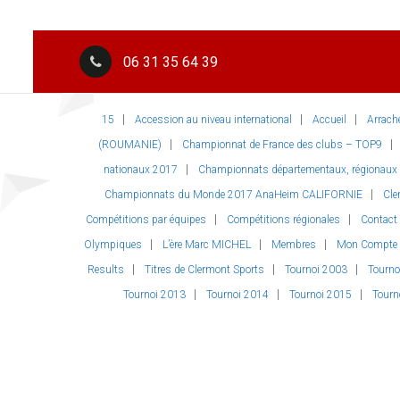
06 31 35 64 39
15
Accession au niveau international
Accueil
Arrach
(ROUMANIE)
Championnat de France des clubs – TOP9
nationaux 2017
Championnats départementaux, régionaux et
Championnats du Monde 2017 AnaHeim CALIFORNIE
Cle
Compétitions par équipes
Compétitions régionales
Contact
Olympiques
L’ère Marc MICHEL
Membres
Mon Compte
Results
Titres de Clermont Sports
Tournoi 2003
Tourno
Tournoi 2013
Tournoi 2014
Tournoi 2015
Tourn