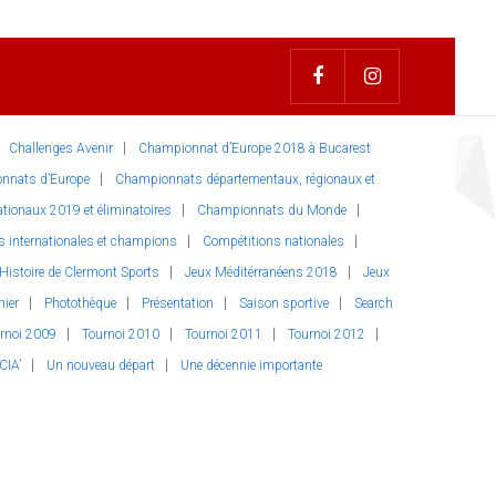
Challenges Avenir
Championnat d’Europe 2018 à Bucarest
nnats d’Europe
Championnats départementaux, régionaux et
ionaux 2019 et éliminatoires
Championnats du Monde
s internationales et champions
Compétitions nationales
Histoire de Clermont Sports
Jeux Méditérranéens 2018
Jeux
nier
Photothèque
Présentation
Saison sportive
Search
rnoi 2009
Tournoi 2010
Tournoi 2011
Tournoi 2012
CIA’
Un nouveau départ
Une décennie importante