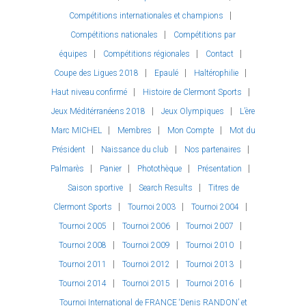
Compétitions internationales et champions
Compétitions nationales
Compétitions par
équipes
Compétitions régionales
Contact
Coupe des Ligues 2018
Epaulé
Haltérophilie
Haut niveau confirmé
Histoire de Clermont Sports
Jeux Méditérranéens 2018
Jeux Olympiques
L’ère
Marc MICHEL
Membres
Mon Compte
Mot du
Président
Naissance du club
Nos partenaires
Palmarès
Panier
Photothèque
Présentation
Saison sportive
Search Results
Titres de
Clermont Sports
Tournoi 2003
Tournoi 2004
Tournoi 2005
Tournoi 2006
Tournoi 2007
Tournoi 2008
Tournoi 2009
Tournoi 2010
Tournoi 2011
Tournoi 2012
Tournoi 2013
Tournoi 2014
Tournoi 2015
Tournoi 2016
Tournoi International de FRANCE ‘Denis RANDON’ et