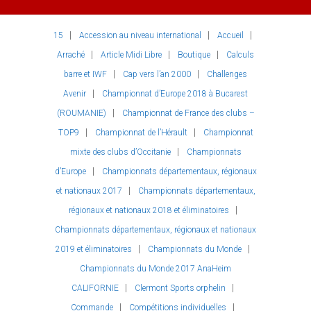
15
Accession au niveau international
Accueil
Arraché
Article Midi Libre
Boutique
Calculs
barre et IWF
Cap vers l’an 2000
Challenges
Avenir
Championnat d’Europe 2018 à Bucarest
(ROUMANIE)
Championnat de France des clubs –
TOP9
Championnat de l’Hérault
Championnat
mixte des clubs d’Occitanie
Championnats
d’Europe
Championnats départementaux, régionaux
et nationaux 2017
Championnats départementaux,
régionaux et nationaux 2018 et éliminatoires
Championnats départementaux, régionaux et nationaux
2019 et éliminatoires
Championnats du Monde
Championnats du Monde 2017 AnaHeim
CALIFORNIE
Clermont Sports orphelin
Commande
Compétitions individuelles