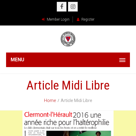
Member Login
Register
MENU
Article Midi Libre
Home
Article Midi Libre