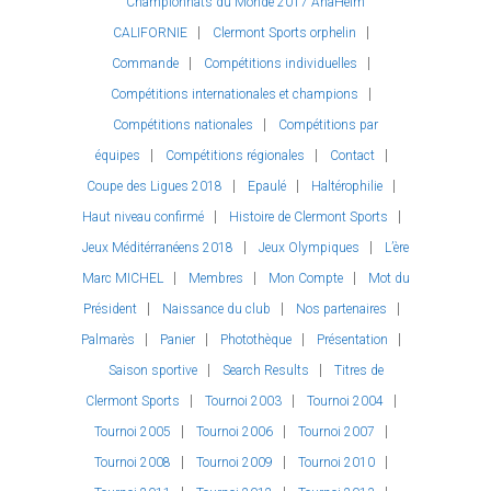
Championnats du Monde 2017 AnaHeim
CALIFORNIE
Clermont Sports orphelin
Commande
Compétitions individuelles
Compétitions internationales et champions
Compétitions nationales
Compétitions par
équipes
Compétitions régionales
Contact
Coupe des Ligues 2018
Epaulé
Haltérophilie
Haut niveau confirmé
Histoire de Clermont Sports
Jeux Méditérranéens 2018
Jeux Olympiques
L’ère
Marc MICHEL
Membres
Mon Compte
Mot du
Président
Naissance du club
Nos partenaires
Palmarès
Panier
Photothèque
Présentation
Saison sportive
Search Results
Titres de
Clermont Sports
Tournoi 2003
Tournoi 2004
Tournoi 2005
Tournoi 2006
Tournoi 2007
Tournoi 2008
Tournoi 2009
Tournoi 2010