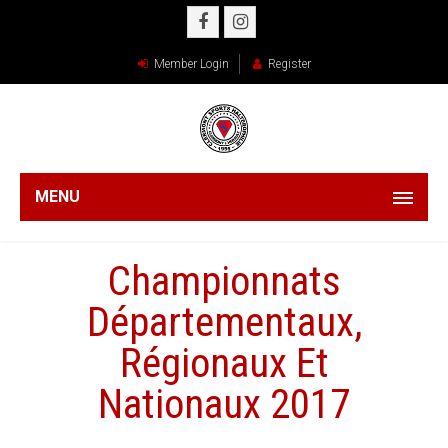
Member Login
Register
MENU
Championnats
Départementaux,
Régionaux Et
Nationaux 2017