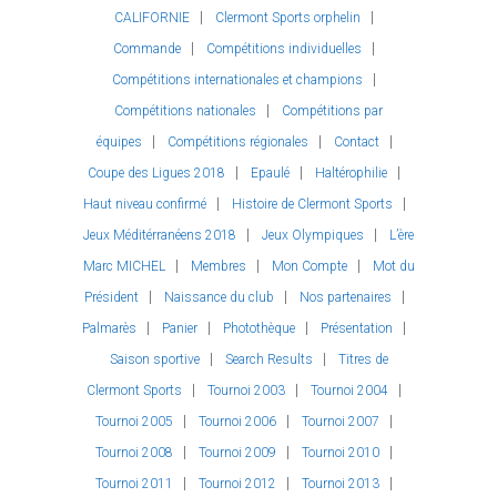
CALIFORNIE
Clermont Sports orphelin
Commande
Compétitions individuelles
Compétitions internationales et champions
Compétitions nationales
Compétitions par
équipes
Compétitions régionales
Contact
Coupe des Ligues 2018
Epaulé
Haltérophilie
Haut niveau confirmé
Histoire de Clermont Sports
Jeux Méditérranéens 2018
Jeux Olympiques
L’ère
Marc MICHEL
Membres
Mon Compte
Mot du
Président
Naissance du club
Nos partenaires
Palmarès
Panier
Photothèque
Présentation
Saison sportive
Search Results
Titres de
Clermont Sports
Tournoi 2003
Tournoi 2004
Tournoi 2005
Tournoi 2006
Tournoi 2007
Tournoi 2008
Tournoi 2009
Tournoi 2010
Tournoi 2011
Tournoi 2012
Tournoi 2013