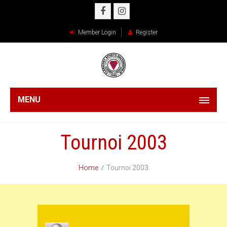
Member Login
Register
MENU
Tournoi 2003
Home
Tournoi 2003