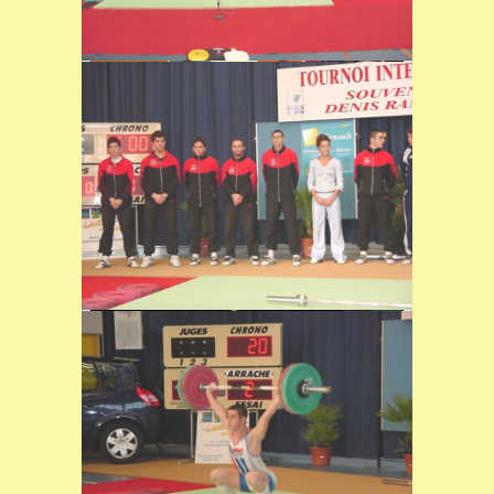
Podium des petits as : 1er Jean
Baptiste BARDIS, 2ème Steve
KARKAR et 3èmeFrédéric
FONTAINE