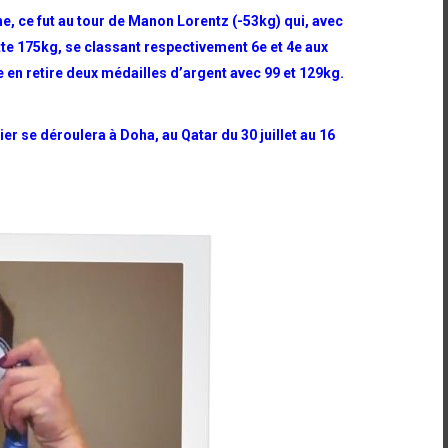
e, ce fut au tour de Manon Lorentz (-53kg) qui, avec
tte 175kg, se classant respectivement 6e et 4e aux
e en retire deux médailles d’argent avec 99 et 129kg.
er se déroulera à Doha, au Qatar du 30 juillet au 16