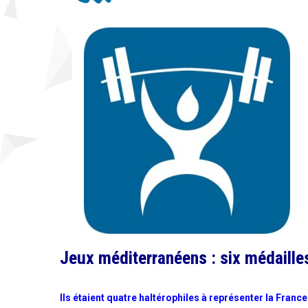
Jeux méditerranéens : six médailles
Ils étaient quatre haltérophiles à représenter la Fran