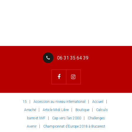
06 31 35 64 39
15
Accession au niveau international
Accueil
Arraché
Article Midi Libre
Boutique
Calculs
barre et IWF
Cap vers l’an 2000
Challenges
Avenir
Championnat d’Europe 2018 à Bucarest