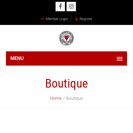
Member Login
Register
MENU
Boutique
Home
Boutique