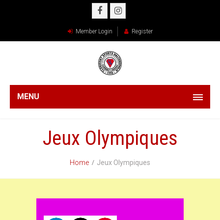
Member Login
Register
MENU
Jeux Olympiques
Home
Jeux Olympiques