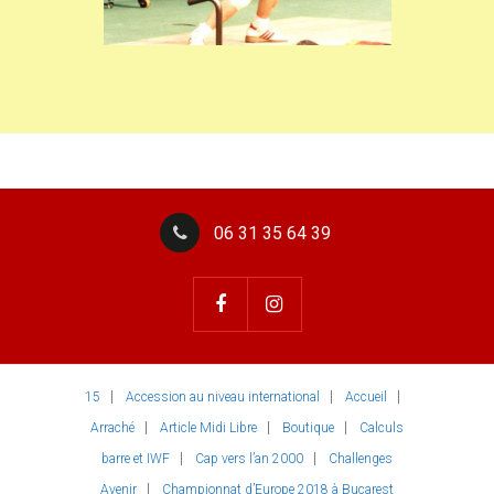
06 31 35 64 39
15
Accession au niveau international
Accueil
Arraché
Article Midi Libre
Boutique
Calculs
barre et IWF
Cap vers l’an 2000
Challenges
Avenir
Championnat d’Europe 2018 à Bucarest