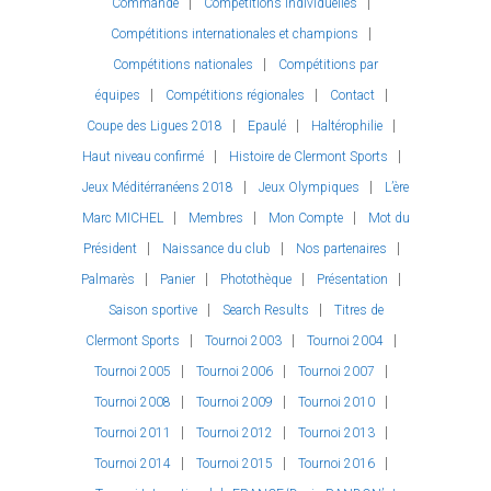
Commande
Compétitions individuelles
Compétitions internationales et champions
Compétitions nationales
Compétitions par
équipes
Compétitions régionales
Contact
Coupe des Ligues 2018
Epaulé
Haltérophilie
Haut niveau confirmé
Histoire de Clermont Sports
Jeux Méditérranéens 2018
Jeux Olympiques
L’ère
Marc MICHEL
Membres
Mon Compte
Mot du
Président
Naissance du club
Nos partenaires
Palmarès
Panier
Photothèque
Présentation
Saison sportive
Search Results
Titres de
Clermont Sports
Tournoi 2003
Tournoi 2004
Tournoi 2005
Tournoi 2006
Tournoi 2007
Tournoi 2008
Tournoi 2009
Tournoi 2010
Tournoi 2011
Tournoi 2012
Tournoi 2013
Tournoi 2014
Tournoi 2015
Tournoi 2016