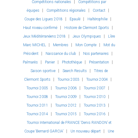
Compétitions nationales
Compétitions par
équipes
Compétitions régionales
Contact
Coupe des Ligues 2018
Epaulé
Haltérophilie
Haut niveau confirmé
Histoire de Clermont Sports
Jeux Méditérranéens 2018
Jeux Olympiques
L’ère
Marc MICHEL
Membres
Mon Compte
Mot du
Président
Naissance du club
Nos partenaires
Palmarès
Panier
Photothèque
Présentation
Saison sportive
Search Results
Titres de
Clermont Sports
Tournoi 2003
Tournoi 2004
Tournoi 2005
Tournoi 2006
Tournoi 2007
Tournoi 2008
Tournoi 2009
Tournoi 2010
Tournoi 2011
Tournoi 2012
Tournoi 2013
Tournoi 2014
Tournoi 2015
Tournoi 2016
Tournoi International de FRANCE ‘Denis RANDON’ et
Coupe ‘Bernard GARCIA’
Un nouveau départ
Une