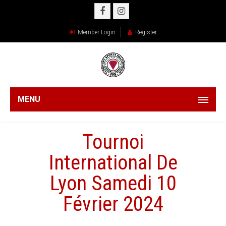
Member Login
Register
MENU
Tournoi
International De
Lyon Samedi 10
Février 2024