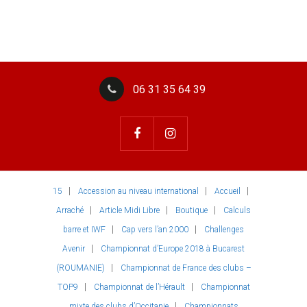
06 31 35 64 39
15
Accession au niveau international
Accueil
Arraché
Article Midi Libre
Boutique
Calculs
barre et IWF
Cap vers l’an 2000
Challenges
Avenir
Championnat d’Europe 2018 à Bucarest
(ROUMANIE)
Championnat de France des clubs –
TOP9
Championnat de l’Hérault
Championnat
mixte des clubs d’Occitanie
Championnats