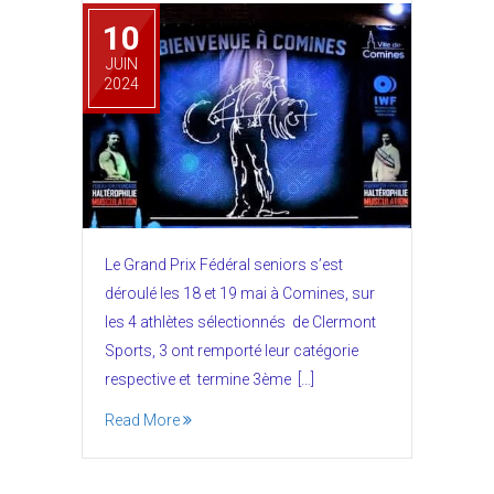
10
JUIN
2024
Le Grand Prix Fédéral seniors s’est
déroulé les 18 et 19 mai à Comines, sur
les 4 athlètes sélectionnés de Clermont
Sports, 3 ont remporté leur catégorie
respective et termine 3ème […]
Read More