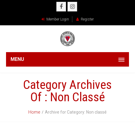
Member Login
Register
MENU
Category Archives
Of : Non Classé
Home
Archive for Category: Non classé