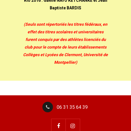
Rio 2016 : Ga
ëlle NAYO KETCHANKE et Jean
Baptiste BARDIS
(Seuls sont répertoriés les titres fédéraux, en
effet des titres scolaires et universitaires
furent conquis par des athlètes licenciés du
club pour le compte de leurs établissements
Collèges et Lycées de Clermont, Université de
Montpellier)
06 31 35 64 39