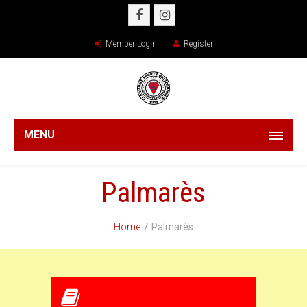
Member Login
Register
MENU
Palmarès
Home
Palmarès