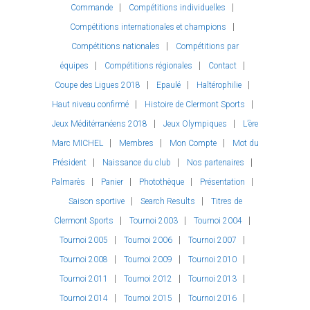
Commande
Compétitions individuelles
Compétitions internationales et champions
Compétitions nationales
Compétitions par
équipes
Compétitions régionales
Contact
Coupe des Ligues 2018
Epaulé
Haltérophilie
Haut niveau confirmé
Histoire de Clermont Sports
Jeux Méditérranéens 2018
Jeux Olympiques
L’ère
Marc MICHEL
Membres
Mon Compte
Mot du
Président
Naissance du club
Nos partenaires
Palmarès
Panier
Photothèque
Présentation
Saison sportive
Search Results
Titres de
Clermont Sports
Tournoi 2003
Tournoi 2004
Tournoi 2005
Tournoi 2006
Tournoi 2007
Tournoi 2008
Tournoi 2009
Tournoi 2010
Tournoi 2011
Tournoi 2012
Tournoi 2013
Tournoi 2014
Tournoi 2015
Tournoi 2016