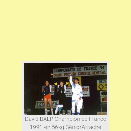
David BALP Champion de France
1991 en 56kg SéniorArraché