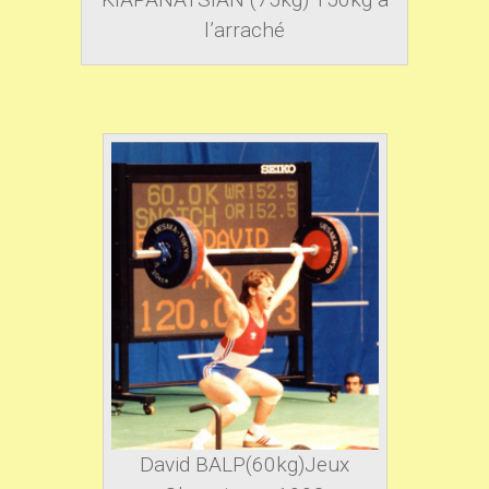
l’arraché
David BALP(60kg)Jeux