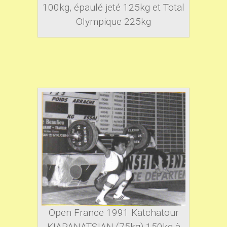
100kg, épaulé jeté 125kg et Total
Olympique 225kg
Open France 1991 Katchatour
KIAPANATSIAN (75kg) 150kg à