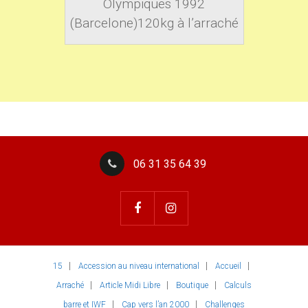
Olympiques 1992
(Barcelone)120kg à l’arraché
06 31 35 64 39
15
Accession au niveau international
Accueil
Arraché
Article Midi Libre
Boutique
Calculs
barre et IWF
Cap vers l’an 2000
Challenges