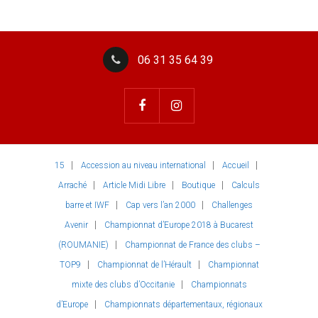
06 31 35 64 39
15
Accession au niveau international
Accueil
Arraché
Article Midi Libre
Boutique
Calculs
barre et IWF
Cap vers l’an 2000
Challenges
Avenir
Championnat d’Europe 2018 à Bucarest
(ROUMANIE)
Championnat de France des clubs –
TOP9
Championnat de l’Hérault
Championnat
mixte des clubs d’Occitanie
Championnats
d’Europe
Championnats départementaux, régionaux