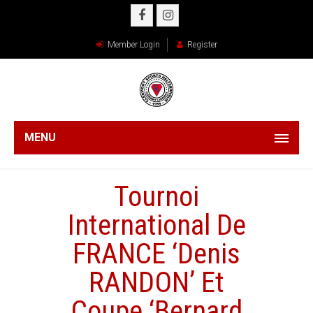
Member Login
Register
MENU
Tournoi
International De
FRANCE ‘Denis
RANDON’ Et
Coupe ‘Bernard