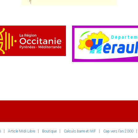
é
Article Midi Libre
Boutique
Calculs barre et IWF
Cap vers l’an 2000