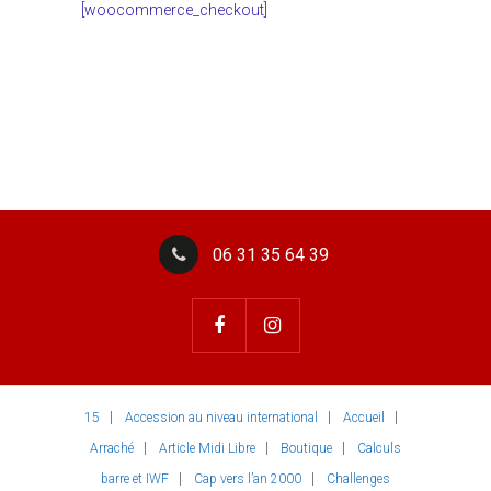
[woocommerce_checkout]
06 31 35 64 39
15
Accession au niveau international
Accueil
Arraché
Article Midi Libre
Boutique
Calculs
barre et IWF
Cap vers l’an 2000
Challenges