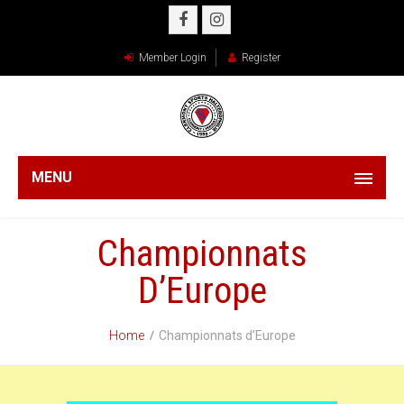
Member Login
Register
MENU
Championnats
D’Europe
Home
Championnats d’Europe