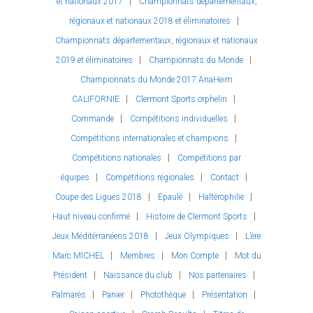
et nationaux 2017
Championnats départementaux,
régionaux et nationaux 2018 et éliminatoires
Championnats départementaux, régionaux et nationaux
2019 et éliminatoires
Championnats du Monde
Championnats du Monde 2017 AnaHeim
CALIFORNIE
Clermont Sports orphelin
Commande
Compétitions individuelles
Compétitions internationales et champions
Compétitions nationales
Compétitions par
équipes
Compétitions régionales
Contact
Coupe des Ligues 2018
Epaulé
Haltérophilie
Haut niveau confirmé
Histoire de Clermont Sports
Jeux Méditérranéens 2018
Jeux Olympiques
L’ère
Marc MICHEL
Membres
Mon Compte
Mot du
Président
Naissance du club
Nos partenaires
Palmarès
Panier
Photothèque
Présentation