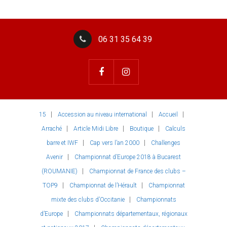
06 31 35 64 39
15
Accession au niveau international
Accueil
Arraché
Article Midi Libre
Boutique
Calculs
barre et IWF
Cap vers l’an 2000
Challenges
Avenir
Championnat d’Europe 2018 à Bucarest
(ROUMANIE)
Championnat de France des clubs –
TOP9
Championnat de l’Hérault
Championnat
mixte des clubs d’Occitanie
Championnats
d’Europe
Championnats départementaux, régionaux