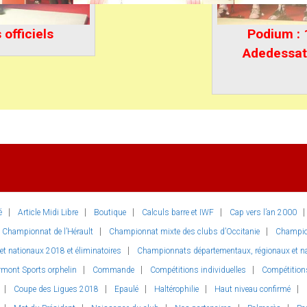
officiels
Podium :
Adedessat
é
Article Midi Libre
Boutique
Calculs barre et IWF
Cap vers l’an 2000
Championnat de l’Hérault
Championnat mixte des clubs d’Occitanie
Champio
 nationaux 2018 et éliminatoires
Championnats départementaux, régionaux et nat
rmont Sports orphelin
Commande
Compétitions individuelles
Compétition
Coupe des Ligues 2018
Epaulé
Haltérophilie
Haut niveau confirmé