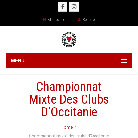
Member Login
Register
MENU
Championnat
Mixte Des Clubs
D’Occitanie
Home
Championnat mixte des clubs d’Occitanie