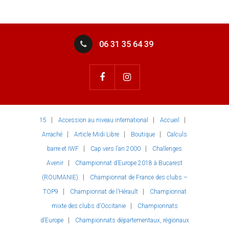
06 31 35 64 39
15
Accession au niveau international
Accueil
Arraché
Article Midi Libre
Boutique
Calculs
barre et IWF
Cap vers l’an 2000
Challenges
Avenir
Championnat d’Europe 2018 à Bucarest
(ROUMANIE)
Championnat de France des clubs –
TOP9
Championnat de l’Hérault
Championnat
mixte des clubs d’Occitanie
Championnats
d’Europe
Championnats départementaux, régionaux