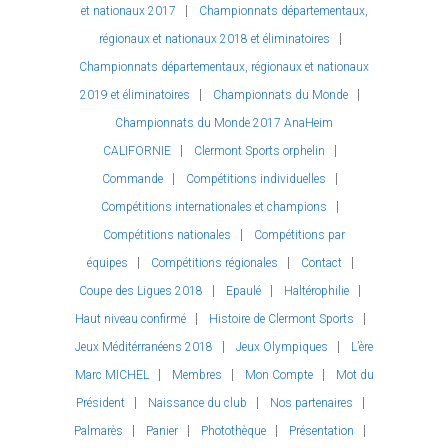
et nationaux 2017
Championnats départementaux,
régionaux et nationaux 2018 et éliminatoires
Championnats départementaux, régionaux et nationaux
2019 et éliminatoires
Championnats du Monde
Championnats du Monde 2017 AnaHeim
CALIFORNIE
Clermont Sports orphelin
Commande
Compétitions individuelles
Compétitions internationales et champions
Compétitions nationales
Compétitions par
équipes
Compétitions régionales
Contact
Coupe des Ligues 2018
Epaulé
Haltérophilie
Haut niveau confirmé
Histoire de Clermont Sports
Jeux Méditérranéens 2018
Jeux Olympiques
L’ère
Marc MICHEL
Membres
Mon Compte
Mot du
Président
Naissance du club
Nos partenaires
Palmarès
Panier
Photothèque
Présentation