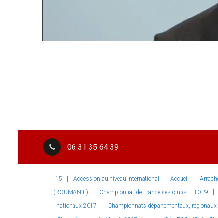
06 31 35 64 39
15
Accession au niveau international
Accueil
Arrach
(ROUMANIE)
Championnat de France des clubs – TOP9
nationaux 2017
Championnats départementaux, régionaux et