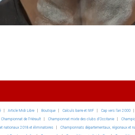
é
Article Midi Libre
Boutique
Calculs barre et IWF
Cap vers l’an 2000
Championnat de l’Hérault
Championnat mixte des clubs d’Occitanie
Champio
 nationaux 2018 et éliminatoires
Championnats départementaux, régionaux et nat