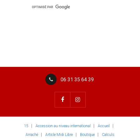
06 31 35 64 39
15
Accession au niveau international
Accueil
Arraché
Article Midi Libre
Boutique
Calculs