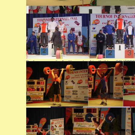
Podium des petit as: 1er Steve
Podium masculin: 1er Venceslas
1ère Kathleen SCHÖPP
DABAYA (France), 2ème Almir
(Allemagne), 2ème Agn
VELAGIC (Allemagne) et 3ème le
CHIQUET (France) et 3
junior Jean Baptiste BARDIS
Mélanie NOËL (France)
(France)