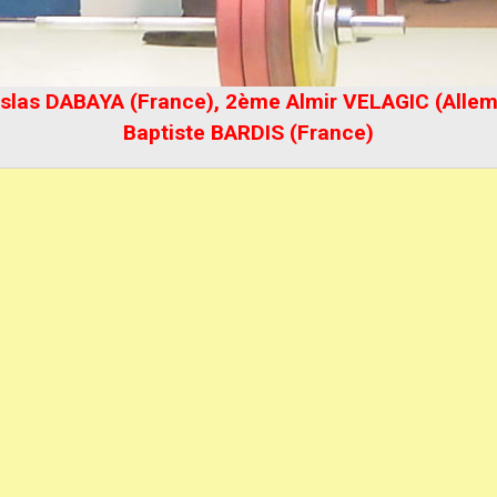
slas DABAYA (France), 2ème Almir VELAGIC (Allema
Baptiste BARDIS (France)