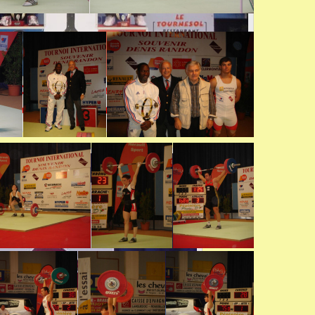
en SCHÖPPE (Allemagne), 2ème Agnès
ance) et 3ème Mélanie NOËL (France)