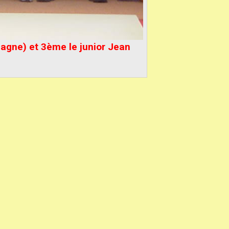
gne) et 3ème le junior Jean