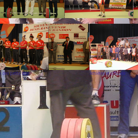
 des petits as
Athlètes et officiels