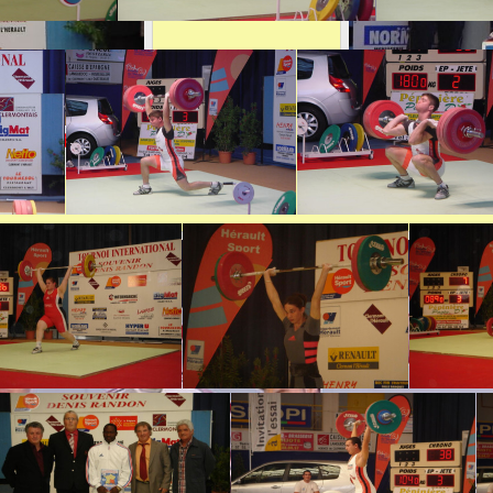
 KARKAR
1ère Kathle
CHIQUET (Fr
E
ès
ème