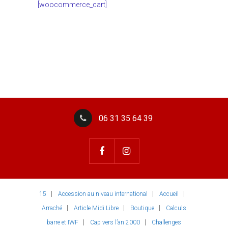
[woocommerce_cart]
06 31 35 64 39
15
Accession au niveau international
Accueil
Arraché
Article Midi Libre
Boutique
Calculs
barre et IWF
Cap vers l’an 2000
Challenges