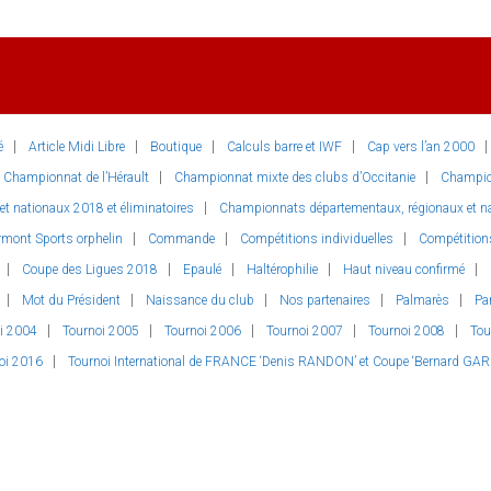
é
Article Midi Libre
Boutique
Calculs barre et IWF
Cap vers l’an 2000
Championnat de l’Hérault
Championnat mixte des clubs d’Occitanie
Champio
 nationaux 2018 et éliminatoires
Championnats départementaux, régionaux et nat
rmont Sports orphelin
Commande
Compétitions individuelles
Compétition
Coupe des Ligues 2018
Epaulé
Haltérophilie
Haut niveau confirmé
Mot du Président
Naissance du club
Nos partenaires
Palmarès
Pa
i 2004
Tournoi 2005
Tournoi 2006
Tournoi 2007
Tournoi 2008
Tou
oi 2016
Tournoi International de FRANCE ‘Denis RANDON’ et Coupe ‘Bernard GAR