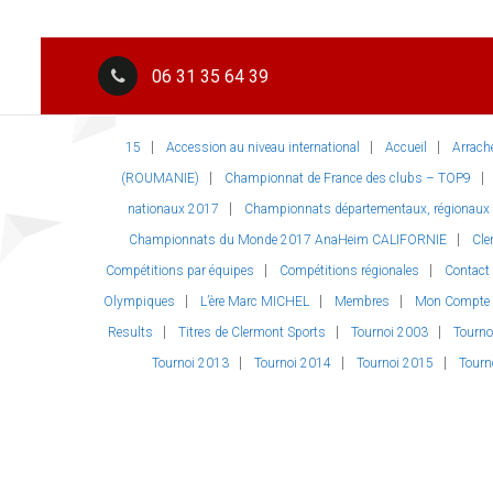
06 31 35 64 39
15
Accession au niveau international
Accueil
Arrach
(ROUMANIE)
Championnat de France des clubs – TOP9
nationaux 2017
Championnats départementaux, régionaux et
Championnats du Monde 2017 AnaHeim CALIFORNIE
Cle
Compétitions par équipes
Compétitions régionales
Contact
Olympiques
L’ère Marc MICHEL
Membres
Mon Compte
Results
Titres de Clermont Sports
Tournoi 2003
Tourno
Tournoi 2013
Tournoi 2014
Tournoi 2015
Tourn