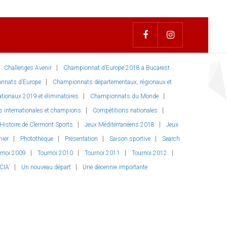
Challenges Avenir
Championnat d’Europe 2018 à Bucarest
nnats d’Europe
Championnats départementaux, régionaux et
ionaux 2019 et éliminatoires
Championnats du Monde
s internationales et champions
Compétitions nationales
Histoire de Clermont Sports
Jeux Méditérranéens 2018
Jeux
nier
Photothèque
Présentation
Saison sportive
Search
rnoi 2009
Tournoi 2010
Tournoi 2011
Tournoi 2012
CIA’
Un nouveau départ
Une décennie importante