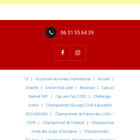
06 31 35 64 39
15
Accession au niveau international
Accueil
Arraché
Article Midi Libre
Boutique
Calculs
barre et IWF
Cap vers l’an 2000
Challenges
Avenir
Championnat d’Europe 2018 à Bucarest
(ROUMANIE)
Championnat de France des clubs –
TOP9
Championnat de l’Hérault
Championnat
mixte des clubs d’Occitanie
Championnats