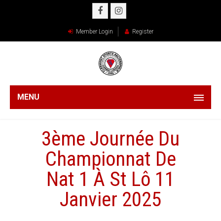
Member Login
Register
MENU
3ème Journée Du
Championnat De
Nat 1 À St Lô 11
Janvier 2025