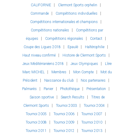
CALIFORNIE
Clermont Sports orphelin
Commande
Compétitions individuelles
Compétitions internationales et champions
Compétitions nationales
Compétitions par
équipes
Compétitions régionales
Contact
Coupe des Ligues 2018
Epaulé
Haltérophilie
Haut niveau confirmé
Histoire de Clermont Sports
Jeux Méditérranéens 2018
Jeux Olympiques
L’ère
Marc MICHEL
Membres
Mon Compte
Mot du
Président
Naissance du club
Nos partenaires
Palmarès
Panier
Photothèque
Présentation
Saison sportive
Search Results
Titres de
Clermont Sports
Tournoi 2003
Tournoi 2004
Tournoi 2005
Tournoi 2006
Tournoi 2007
Tournoi 2008
Tournoi 2009
Tournoi 2010
Tournoi 2011
Tournoi 2012
Tournoi 2013