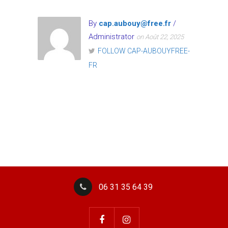
By
cap.aubouy@free.fr
/
Administrator
on Août 22, 2025
FOLLOW CAP-AUBOUYFREE-
FR
06 31 35 64 39