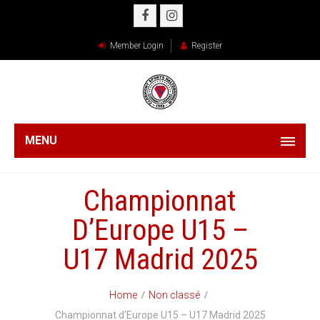
Member Login
Register
MENU
Championnat
D’Europe U15 –
U17 Madrid 2025
Home
Non classé
Championnat d’Europe U15 – U17 Madrid 2025