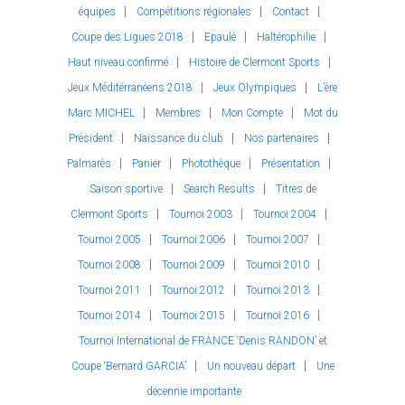
équipes
Compétitions régionales
Contact
Coupe des Ligues 2018
Epaulé
Haltérophilie
Haut niveau confirmé
Histoire de Clermont Sports
Jeux Méditérranéens 2018
Jeux Olympiques
L’ère
Marc MICHEL
Membres
Mon Compte
Mot du
Président
Naissance du club
Nos partenaires
Palmarès
Panier
Photothèque
Présentation
Saison sportive
Search Results
Titres de
Clermont Sports
Tournoi 2003
Tournoi 2004
Tournoi 2005
Tournoi 2006
Tournoi 2007
Tournoi 2008
Tournoi 2009
Tournoi 2010
Tournoi 2011
Tournoi 2012
Tournoi 2013
Tournoi 2014
Tournoi 2015
Tournoi 2016
Tournoi International de FRANCE ‘Denis RANDON’ et
Coupe ‘Bernard GARCIA’
Un nouveau départ
Une
décennie importante