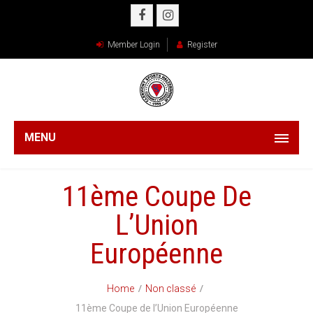
Member Login
Register
MENU
11ème Coupe De
L’Union
Européenne
Home
Non classé
11ème Coupe de l’Union Européenne