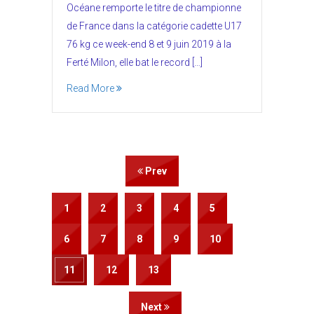
Océane remporte le titre de championne
de France dans la catégorie cadette U17
76 kg ce week-end 8 et 9 juin 2019 à la
Ferté Milon, elle bat le record […]
Read More
Prev
1
2
3
4
5
6
7
8
9
10
11
12
13
Next