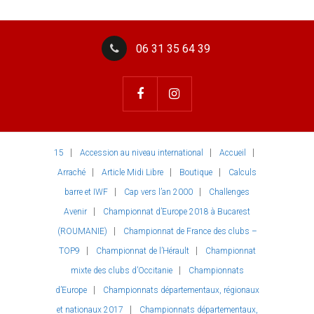
06 31 35 64 39
15
Accession au niveau international
Accueil
Arraché
Article Midi Libre
Boutique
Calculs
barre et IWF
Cap vers l’an 2000
Challenges
Avenir
Championnat d’Europe 2018 à Bucarest
(ROUMANIE)
Championnat de France des clubs –
TOP9
Championnat de l’Hérault
Championnat
mixte des clubs d’Occitanie
Championnats
d’Europe
Championnats départementaux, régionaux
et nationaux 2017
Championnats départementaux,