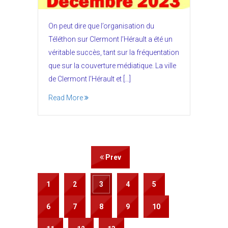
On peut dire que l’organisation du
Téléthon sur Clermont l’Hérault a été un
véritable succès, tant sur la fréquentation
que sur la couverture médiatique. La ville
de Clermont l’Hérault et […]
Read More
Prev
1
2
3
4
5
6
7
8
9
10