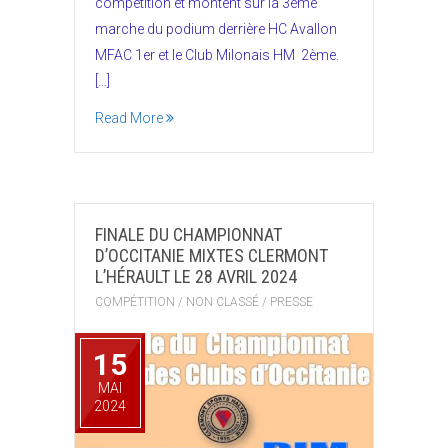
compétition et montent sur la 3ème
marche du podium derrière HC Avallon
MFAC 1er et le Club Milonais HM 2ème.
[…]
Read More
FINALE DU CHAMPIONNAT
D’OCCITANIE MIXTES CLERMONT
L’HÉRAULT LE 28 AVRIL 2024
COMPÉTITION
/
NON CLASSÉ
/
PRESSE
15
MAI
2024