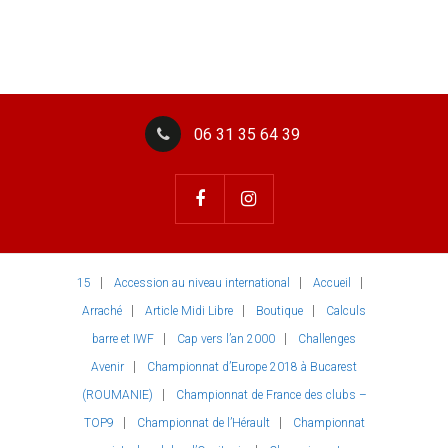
06 31 35 64 39
15
Accession au niveau international
Accueil
Arraché
Article Midi Libre
Boutique
Calculs
barre et IWF
Cap vers l’an 2000
Challenges
Avenir
Championnat d’Europe 2018 à Bucarest
(ROUMANIE)
Championnat de France des clubs –
TOP9
Championnat de l’Hérault
Championnat