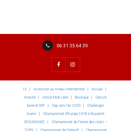
06 31 35 64 39
15
Accession au niveau international
Accueil
Arraché
Article Midi Libre
Boutique
Calculs
barre et IWF
Cap vers l’an 2000
Challenges
Avenir
Championnat d’Europe 2018 à Bucarest
(ROUMANIE)
Championnat de France des clubs –
TOP9
Championnat de l’Hérault
Championnat