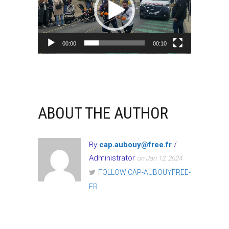
00:00
00:10
ABOUT THE AUTHOR
By
cap.aubouy@free.fr
/
Administrator
on Jan 12, 2024
FOLLOW CAP-AUBOUYFREE-
FR