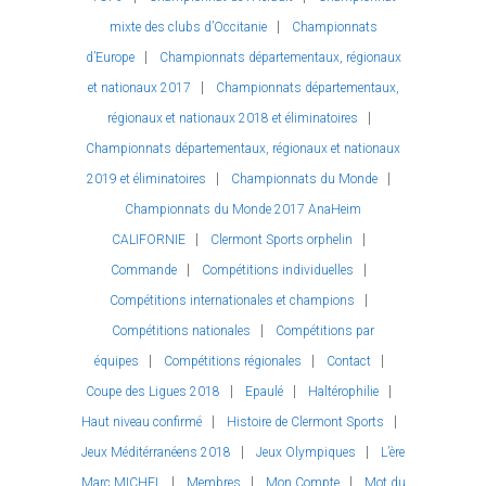
mixte des clubs d’Occitanie
Championnats
d’Europe
Championnats départementaux, régionaux
et nationaux 2017
Championnats départementaux,
régionaux et nationaux 2018 et éliminatoires
Championnats départementaux, régionaux et nationaux
2019 et éliminatoires
Championnats du Monde
Championnats du Monde 2017 AnaHeim
CALIFORNIE
Clermont Sports orphelin
Commande
Compétitions individuelles
Compétitions internationales et champions
Compétitions nationales
Compétitions par
équipes
Compétitions régionales
Contact
Coupe des Ligues 2018
Epaulé
Haltérophilie
Haut niveau confirmé
Histoire de Clermont Sports
Jeux Méditérranéens 2018
Jeux Olympiques
L’ère
Marc MICHEL
Membres
Mon Compte
Mot du