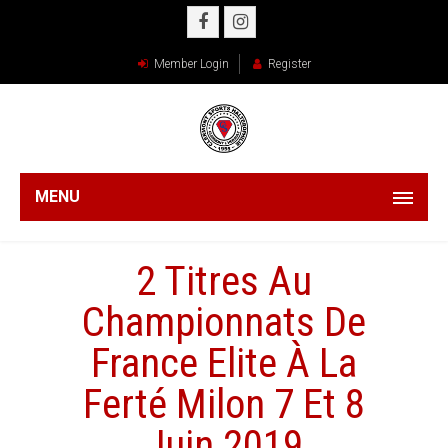
Member Login
Register
MENU
2 Titres Au
Championnats De
France Elite À La
Ferté Milon 7 Et 8
Juin 2019