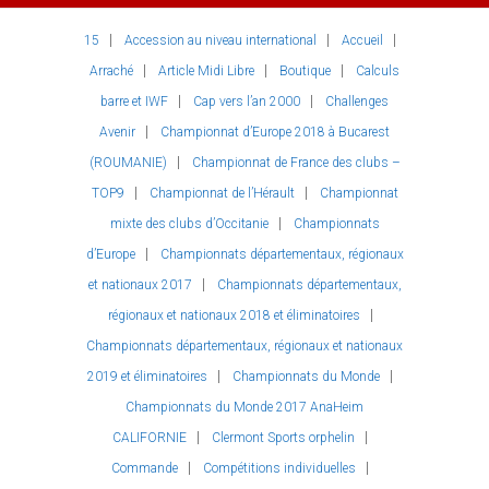
15
Accession au niveau international
Accueil
Arraché
Article Midi Libre
Boutique
Calculs
barre et IWF
Cap vers l’an 2000
Challenges
Avenir
Championnat d’Europe 2018 à Bucarest
(ROUMANIE)
Championnat de France des clubs –
TOP9
Championnat de l’Hérault
Championnat
mixte des clubs d’Occitanie
Championnats
d’Europe
Championnats départementaux, régionaux
et nationaux 2017
Championnats départementaux,
régionaux et nationaux 2018 et éliminatoires
Championnats départementaux, régionaux et nationaux
2019 et éliminatoires
Championnats du Monde
Championnats du Monde 2017 AnaHeim
CALIFORNIE
Clermont Sports orphelin
Commande
Compétitions individuelles