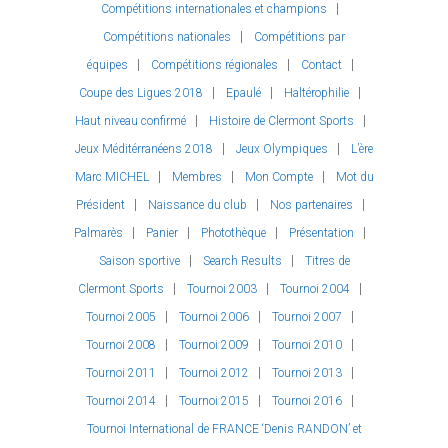
Compétitions internationales et champions
Compétitions nationales
Compétitions par
équipes
Compétitions régionales
Contact
Coupe des Ligues 2018
Epaulé
Haltérophilie
Haut niveau confirmé
Histoire de Clermont Sports
Jeux Méditérranéens 2018
Jeux Olympiques
L’ère
Marc MICHEL
Membres
Mon Compte
Mot du
Président
Naissance du club
Nos partenaires
Palmarès
Panier
Photothèque
Présentation
Saison sportive
Search Results
Titres de
Clermont Sports
Tournoi 2003
Tournoi 2004
Tournoi 2005
Tournoi 2006
Tournoi 2007
Tournoi 2008
Tournoi 2009
Tournoi 2010
Tournoi 2011
Tournoi 2012
Tournoi 2013
Tournoi 2014
Tournoi 2015
Tournoi 2016
Tournoi International de FRANCE ‘Denis RANDON’ et