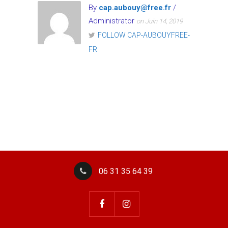
By
cap.aubouy@free.fr
/
Administrator
on Juin 14, 2019
FOLLOW CAP-AUBOUYFREE-
FR
06 31 35 64 39