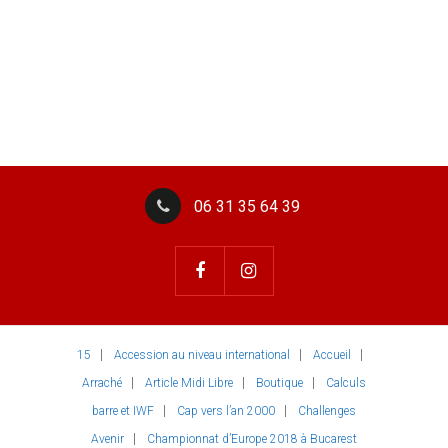
06 31 35 64 39
15
Accession au niveau international
Accueil
Arraché
Article Midi Libre
Boutique
Calculs
barre et IWF
Cap vers l’an 2000
Challenges
Avenir
Championnat d’Europe 2018 à Bucarest