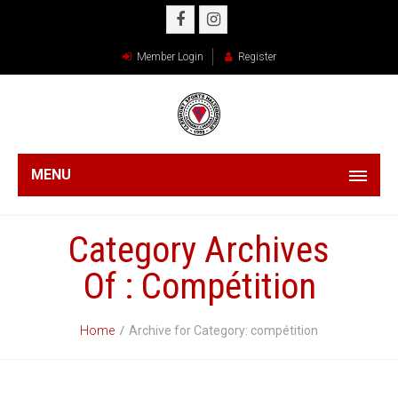
Member Login
Register
MENU
Category Archives
Of : Compétition
Home
Archive for Category: compétition