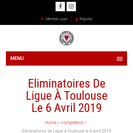
Member Login
Register
MENU
Eliminatoires De
Ligue À Toulouse
Le 6 Avril 2019
Home
compétition
Eliminatoires de Ligue à Toulouse le 6 avril 2019