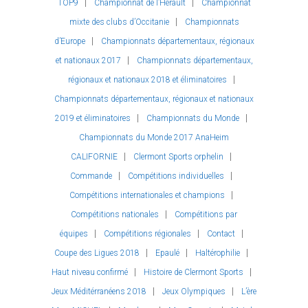
TOP9
Championnat de l’Hérault
Championnat
mixte des clubs d’Occitanie
Championnats
d’Europe
Championnats départementaux, régionaux
et nationaux 2017
Championnats départementaux,
régionaux et nationaux 2018 et éliminatoires
Championnats départementaux, régionaux et nationaux
2019 et éliminatoires
Championnats du Monde
Championnats du Monde 2017 AnaHeim
CALIFORNIE
Clermont Sports orphelin
Commande
Compétitions individuelles
Compétitions internationales et champions
Compétitions nationales
Compétitions par
équipes
Compétitions régionales
Contact
Coupe des Ligues 2018
Epaulé
Haltérophilie
Haut niveau confirmé
Histoire de Clermont Sports
Jeux Méditérranéens 2018
Jeux Olympiques
L’ère