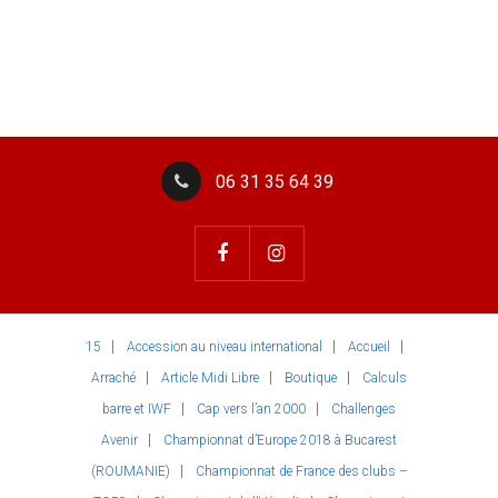
06 31 35 64 39
15
Accession au niveau international
Accueil
Arraché
Article Midi Libre
Boutique
Calculs
barre et IWF
Cap vers l’an 2000
Challenges
Avenir
Championnat d’Europe 2018 à Bucarest
(ROUMANIE)
Championnat de France des clubs –