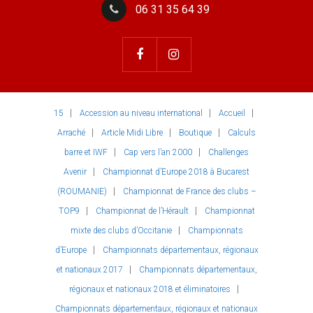
06 31 35 64 39
15
Accession au niveau international
Accueil
Arraché
Article Midi Libre
Boutique
Calculs
barre et IWF
Cap vers l’an 2000
Challenges
Avenir
Championnat d’Europe 2018 à Bucarest
(ROUMANIE)
Championnat de France des clubs –
TOP9
Championnat de l’Hérault
Championnat
mixte des clubs d’Occitanie
Championnats
d’Europe
Championnats départementaux, régionaux
et nationaux 2017
Championnats départementaux,
régionaux et nationaux 2018 et éliminatoires
Championnats départementaux, régionaux et nationaux