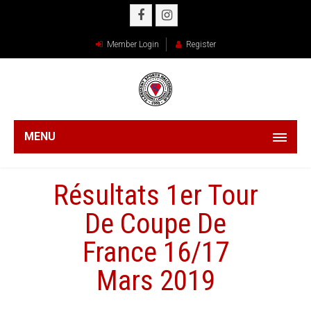
Member Login
Register
MENU
Résultats 1er Tour
De Coupe De
France 16/17
Mars 2019