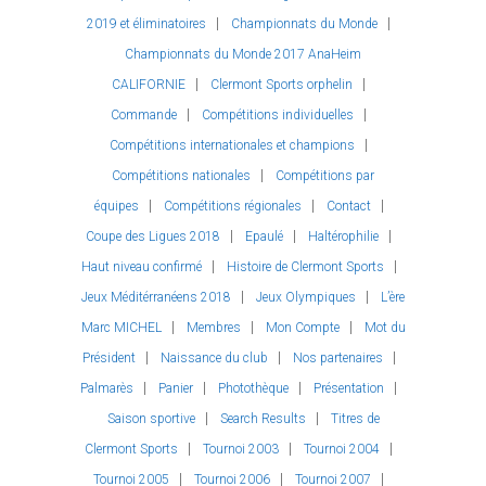
2019 et éliminatoires
Championnats du Monde
Championnats du Monde 2017 AnaHeim
CALIFORNIE
Clermont Sports orphelin
Commande
Compétitions individuelles
Compétitions internationales et champions
Compétitions nationales
Compétitions par
équipes
Compétitions régionales
Contact
Coupe des Ligues 2018
Epaulé
Haltérophilie
Haut niveau confirmé
Histoire de Clermont Sports
Jeux Méditérranéens 2018
Jeux Olympiques
L’ère
Marc MICHEL
Membres
Mon Compte
Mot du
Président
Naissance du club
Nos partenaires
Palmarès
Panier
Photothèque
Présentation
Saison sportive
Search Results
Titres de
Clermont Sports
Tournoi 2003
Tournoi 2004
Tournoi 2005
Tournoi 2006
Tournoi 2007