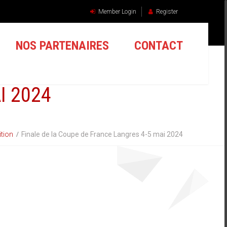
Member Login
Register
NOS PARTENAIRES
CONTACT
I 2024
tion
Finale de la Coupe de France Langres 4-5 mai 2024