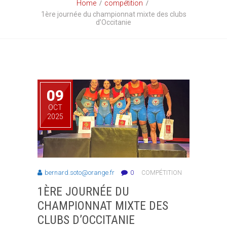
Home
compétition
1ère journée du championnat mixte des clubs
d’Occitanie
09
OCT
2025
bernard.soto@orange.fr
0
COMPÉTITION
1ÈRE JOURNÉE DU
CHAMPIONNAT MIXTE DES
CLUBS D’OCCITANIE