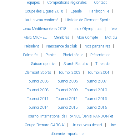
équipes
Compétitions régionales
Contact
Coupe des Ligues 2018
Epaulé
Haltérophilie
Haut niveau confirmé
Histoire de Clermont Sports
Jeux Méditérranéens 2018
Jeux Olympiques
L’ère
Marc MICHEL
Membres
Mon Compte
Mot du
Président
Naissance du club
Nos partenaires
Palmarès
Panier
Photothèque
Présentation
Saison sportive
Search Results
Titres de
Clermont Sports
Tournoi 2003
Tournoi 2004
Tournoi 2005
Tournoi 2006
Tournoi 2007
Tournoi 2008
Tournoi 2009
Tournoi 2010
Tournoi 2011
Tournoi 2012
Tournoi 2013
Tournoi 2014
Tournoi 2015
Tournoi 2016
Tournoi International de FRANCE ‘Denis RANDON’ et
Coupe ‘Bernard GARCIA’
Un nouveau départ
Une
décennie importante