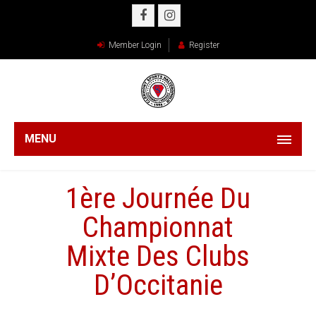
Member Login
Register
MENU
1ère Journée Du
Championnat
Mixte Des Clubs
D’Occitanie