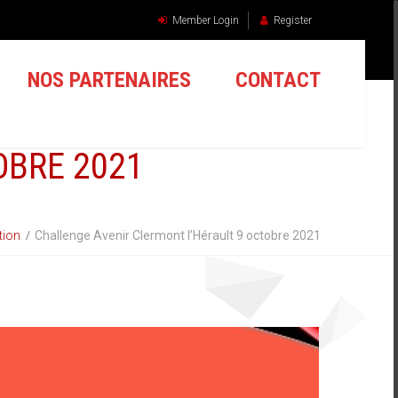
Member Login
Register
NOS PARTENAIRES
CONTACT
OBRE 2021
tion
Challenge Avenir Clermont l’Hérault 9 octobre 2021