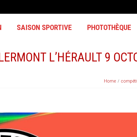
N
SAISON SPORTIVE
PHOTOTHÈQUE
LERMONT L’HÉRAULT 9 OCT
Home
compéti