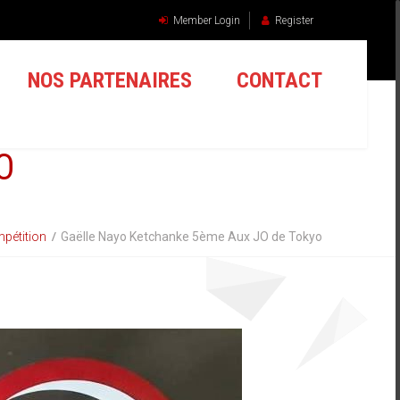
Member Login
Register
NOS PARTENAIRES
CONTACT
O
pétition
Gaëlle Nayo Ketchanke 5ème Aux JO de Tokyo