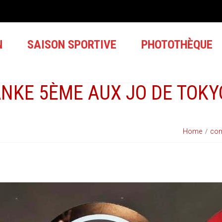
N
SAISON SPORTIVE
PHOTOTHÈQUE
NKE 5ÈME AUX JO DE TOKY
Home
com