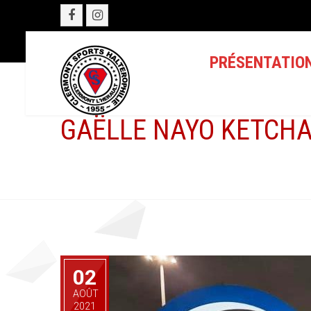
PRÉSENTATIO
GAËLLE NAYO KETCHA
02
AOÛT
2021