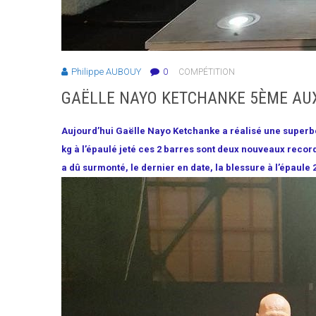
Philippe AUBOUY
0
COMPÉTITION
GAËLLE NAYO KETCHANKE 5ÈME AUX
Aujourd’hui Gaëlle Nayo Ketchanke a réalisé une super
kg à l’épaulé jeté ces 2 barres sont deux nouveaux record
a dû surmonté, le dernier en date, la blessure à l’épaule 