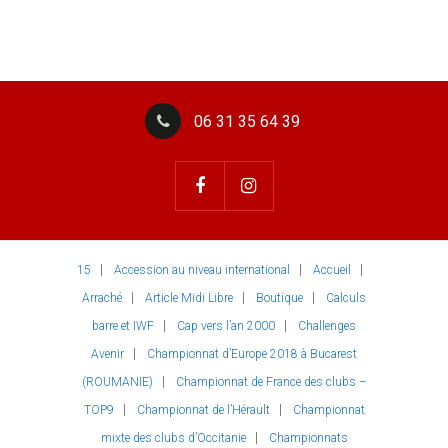
06 31 35 64 39
15
Accession au niveau international
Accueil
Arraché
Article Midi Libre
Boutique
Calculs
barre et IWF
Cap vers l’an 2000
Challenges
Avenir
Championnat d’Europe 2018 à Bucarest
(ROUMANIE)
Championnat de France des clubs –
TOP9
Championnat de l’Hérault
Championnat
mixte des clubs d’Occitanie
Championnats