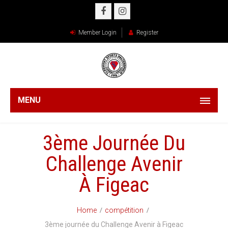
Member Login
Register
MENU
3ème Journée Du
Challenge Avenir
À Figeac
Home
compétition
3ème journée du Challenge Avenir à Figeac