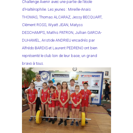
Challenge Avenir avec une partie de l’école
d’Haltérophilie. Les jeunes : Mireille-Anaïs
THOMAS, Thomas ALCARAZ, Jessy BECQUART,
Clément ROSS, Wyatt JEAN, Matyss
DESCHAMPS, Mathis PATRON, Jullian GARCIA-
DUHAMEL, Aristide ANDRIEU encadrés par
Alfrédo BARDIS et Laurent PEDRENO ont bien
représenté le club loin de leur base, un grand
bravo à tous.