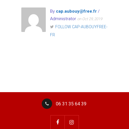
By
cap.aubouy@free.fr
/
Administrator
on Oct 29, 2019
FOLLOW CAP-AUBOUYFREE-
FR
06 31 35 64 39