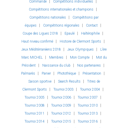
Commande
Compétitions individuelles
Compétitions internationales et champions
Compétitions nationales
Compétitions par
équipes
Compétitions régionales
Contact
Coupe des Ligues 2018
Epaulé
Haltérophilie
Haut niveau confirmé
Histoire de Clermont Sports
Jeux Méditérranéens 2018
Jeux Olympiques
L’ère
Marc MICHEL
Membres
Mon Compte
Mot du
Président
Naissance du club
Nos partenaires
Palmarès
Panier
Photothèque
Présentation
Saison sportive
Search Results
Titres de
Clermont Sports
Tournoi 2003
Tournoi 2004
Tournoi 2005
Tournoi 2006
Tournoi 2007
Tournoi 2008
Tournoi 2009
Tournoi 2010
Tournoi 2011
Tournoi 2012
Tournoi 2013
Tournoi 2014
Tournoi 2015
Tournoi 2016