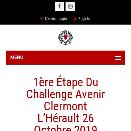
Member Login
Register
MENU
1ère Étape Du
Challenge Avenir
Clermont
L’Hérault 26
Octobre 2019