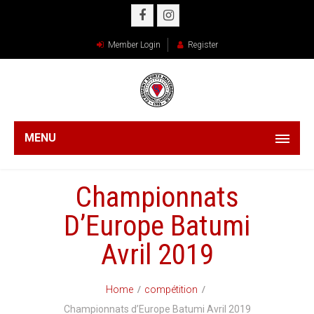
Member Login
Register
MENU
Championnats
D’Europe Batumi
Avril 2019
Home
compétition
Championnats d’Europe Batumi Avril 2019