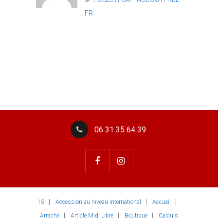
FR
06 31 35 64 39
15
Accession au niveau international
Accueil
Arraché
Article Midi Libre
Boutique
Calculs