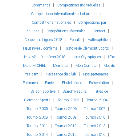
Commande
Compétitions individuelles
Compétitions internationales et champions
Compétitions nationales
Compétitions par
équipes
Compétitions régionales
Contact
Coupe des Ligues 2018
Epaulé
Haltérophilie
Haut niveau confirmé
Histoire de Clermont Sports
Jeux Méditérranéens 2018
Jeux Olympiques
L’ère
Marc MICHEL
Membres
Mon Compte
Mot du
Président
Naissance du club
Nos partenaires
Palmarès
Panier
Photothèque
Présentation
Saison sportive
Search Results
Titres de
Clermont Sports
Tournoi 2003
Tournoi 2004
Tournoi 2005
Tournoi 2006
Tournoi 2007
Tournoi 2008
Tournoi 2009
Tournoi 2010
Tournoi 2011
Tournoi 2012
Tournoi 2013
Tournoi 2014
Tournoi 2015
Tournoi 2016