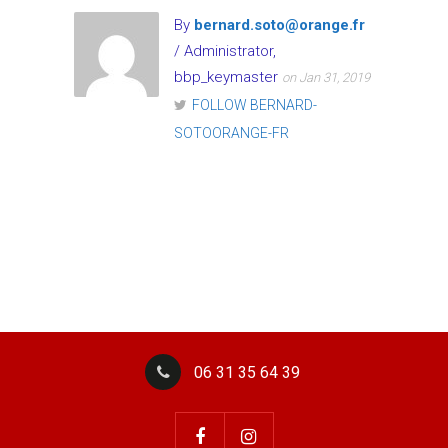
By
bernard.soto@orange.fr
/ Administrator,
bbp_keymaster
on Jan 31, 2019
FOLLOW BERNARD-
SOTOORANGE-FR
06 31 35 64 39