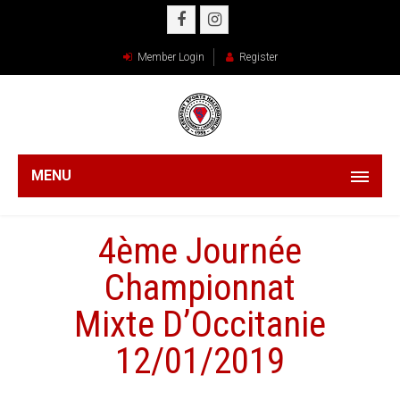
Member Login
Register
MENU
4ème Journée
Championnat
Mixte D’Occitanie
12/01/2019