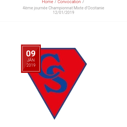
Home
Convocation
4ème journée Championnat Mixte d’Occitanie
12/01/2019
09
JAN
2019