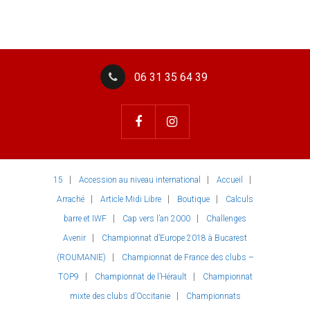
06 31 35 64 39
15
Accession au niveau international
Accueil
Arraché
Article Midi Libre
Boutique
Calculs
barre et IWF
Cap vers l’an 2000
Challenges
Avenir
Championnat d’Europe 2018 à Bucarest
(ROUMANIE)
Championnat de France des clubs –
TOP9
Championnat de l’Hérault
Championnat
mixte des clubs d’Occitanie
Championnats