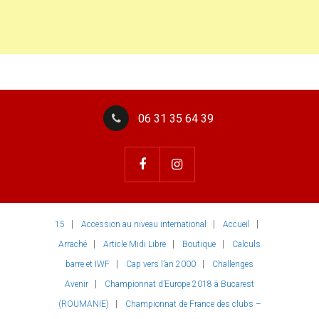
06 31 35 64 39
15
Accession au niveau international
Accueil
Arraché
Article Midi Libre
Boutique
Calculs
barre et IWF
Cap vers l’an 2000
Challenges
Avenir
Championnat d’Europe 2018 à Bucarest
(ROUMANIE)
Championnat de France des clubs –